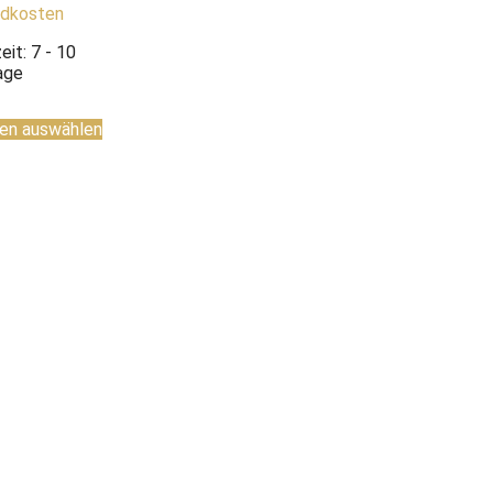
ndkosten
zeit:
7 - 10
age
en auswählen