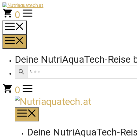
Zum
Inhalt
0
springen
Menü
Menü
Deine NutriAquaTech-Reise 
0
Menü
Deine NutriAquaTech-Reis