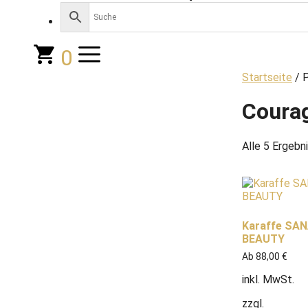
0
Startseite
/ P
Coura
Alle 5 Ergebn
Karaffe SAN
BEAUTY
Ab
88,00
€
inkl. MwSt.
zzgl.