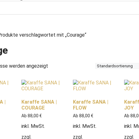
rodukte verschlagwortet mit „Courage“
ge
isse werden angezeigt
A |
Karaffe SANA |
Karaffe SANA |
Karaf
COURAGE
FLOW
JOY
Ab
88,00
€
Ab
88,00
€
Ab
88,
inkl. MwSt.
inkl. MwSt.
inkl. 
zzgl.
zzgl.
zzgl.