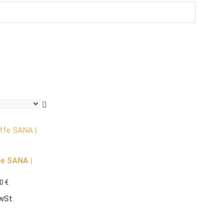
fe SANA |
00
€
MwSt.