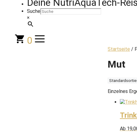
Deine NutriAquaTech-Reis
Suche
×
0
Startseite
/ P
Mut
Einzelnes Erg
Trin
Ab
19,