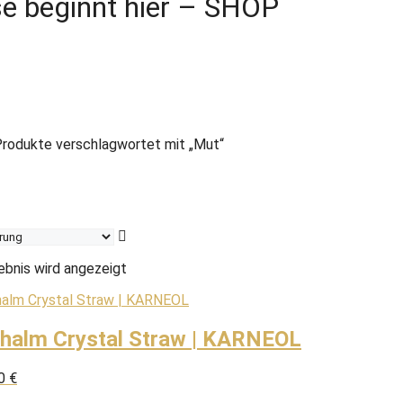
e beginnt hier – SHOP
rodukte verschlagwortet mit „Mut“
ebnis wird angezeigt
khalm Crystal Straw | KARNEOL
00
€