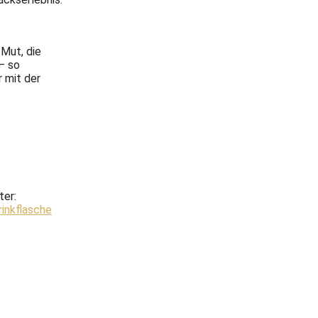
 Mut, die
 – so
 mit der
ter:
rinkflasche