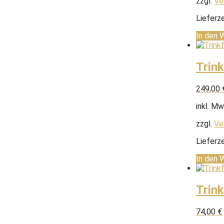
zzgl.
Ve
Lieferze
In den 
Trin
249,00
inkl. Mw
zzgl.
Ve
Lieferze
In den 
Trin
74,00
€