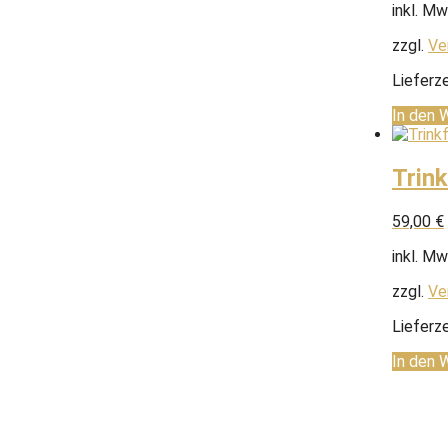
inkl. Mw
zzgl.
Ve
Lieferze
In den 
Trin
59,00
€
inkl. Mw
zzgl.
Ve
Lieferze
In den 