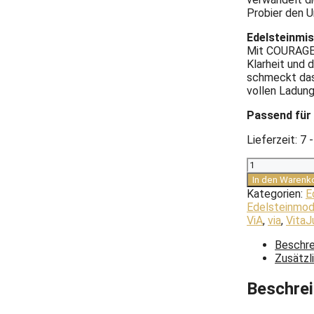
Probier den U
Edelsteinm
Mit COURAGE w
Klarheit und d
schmeckt das 
vollen Ladung
Passend für
Lieferzeit:
7 
Edelsteinmod
|
In den Warenk
COURAGE
Kategorien:
E
Menge
Edelsteinmod
ViA
,
via
,
VitaJ
Beschre
Zusätzl
Beschre