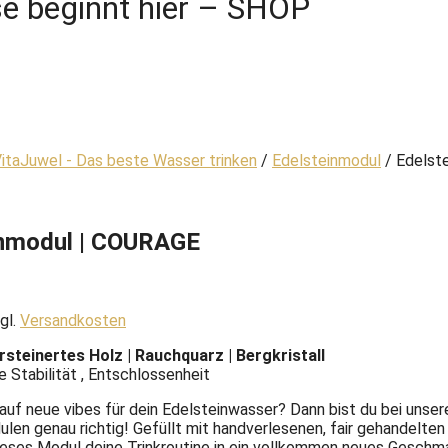
e beginnt hier – SHOP
itaJuwel - Das beste Wasser trinken
/
Edelsteinmodul
/ Edelste
inmodul | COURAGE
gl.
Versandkosten
ersteinertes Holz | Rauchquarz | Bergkristall
re Stabilität , Entschlossenheit
auf neue vibes für dein Edelsteinwasser? Dann bist du bei unser
len genau richtig! Gefüllt mit handverlesenen, fair gehandelten
eses Modul deine Trinkroutine in ein vollkommen neues Geschma