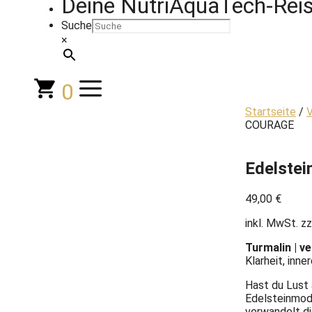
Deine NutriAquaTech-Reis
Suche
×
0
Startseite
/
V
COURAGE
Edelste
49,00
€
inkl. MwSt.
zz
Turmalin | v
Klarheit, inne
Hast du Lust 
Edelsteinmodu
verwandelt di