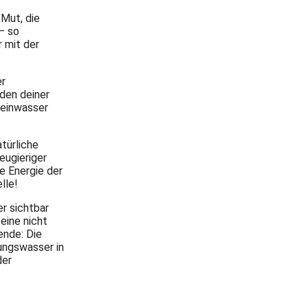
 Mut, die
 – so
 mit der
er
den deiner
teinwasser
atürliche
eugieriger
e Energie der
lle!
r sichtbar
eine nicht
ende: Die
ungswasser in
der