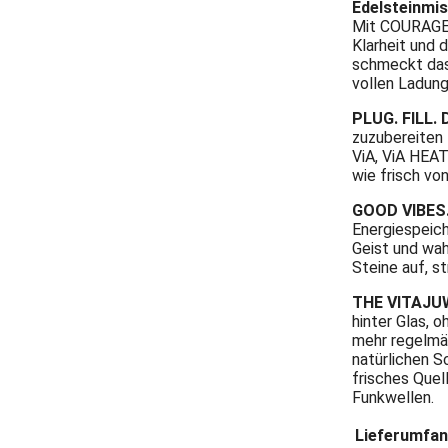
Edelsteinm
Mit COURAGE w
Klarheit und d
schmeckt das 
vollen Ladung
PLUG. FILL. 
zuzubereiten 
ViA, ViA HEAT
wie frisch von
GOOD VIBES
Energiespeich
Geist und wah
Steine auf, s
THE VITAJU
hinter Glas, 
mehr regelmäß
natürlichen 
frisches Quel
Funkwellen.
Lieferumfa