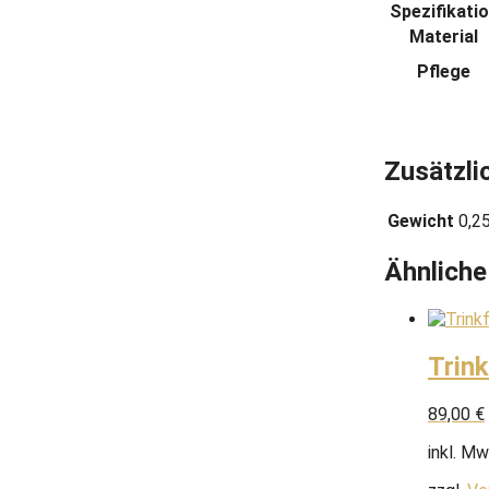
Spezifikati
Material
Pflege
Zusätzli
Gewicht
0,2
Ähnliche
Trin
89,00
€
inkl. Mw