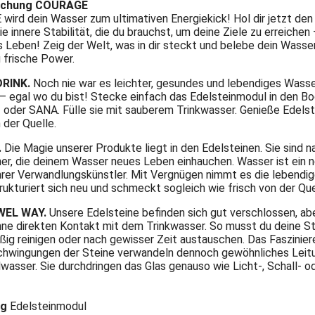
ischung COURAGE
ird dein Wasser zum ultimativen Energiekick! Hol dir jetzt den
ie innere Stabilität, die du brauchst, um deine Ziele zu erreichen
Leben! Zeig der Welt, was in dir steckt und belebe dein Wasser
 frische Power.
DRINK.
Noch nie war es leichter, gesundes und lebendiges Wass
– egal wo du bist! Stecke einfach das Edelsteinmodul in den Bo
 oder SANA. Fülle sie mit sauberem Trinkwasser. Genieße Edels
 der Quelle.
.
Die Magie unserer Produkte liegt in den Edelsteinen. Sie sind n
er, die deinem Wasser neues Leben einhauchen. Wasser ist ein n
rer Verwandlungskünstler. Mit Vergnügen nimmt es die lebendig
trukturiert sich neu und schmeckt sogleich wie frisch von der Que
WEL WAY.
Unsere Edelsteine befinden sich gut verschlossen, abe
ohne direkten Kontakt mit dem Trinkwasser. So musst du deine St
ig reinigen oder nach gewisser Zeit austauschen. Das Faszinier
Schwingungen der Steine verwandeln dennoch gewöhnliches Leit
lwasser. Sie durchdringen das Glas genauso wie Licht-, Schall- o
ng
Edelsteinmodul