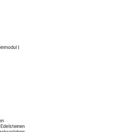
inmodul |
en
 Edelsteinen
ckserlebnis.