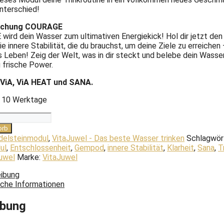
nterschied!
ischung COURAGE
ird dein Wasser zum ultimativen Energiekick! Hol dir jetzt den
ie innere Stabilität, die du brauchst, um deine Ziele zu erreichen
Leben! Zeig der Welt, was in dir steckt und belebe dein Wasser
 frische Power.
 ViA, ViA HEAT und SANA.
- 10 Werktage
ul
orb
delsteinmodul
,
VitaJuwel - Das beste Wasser trinken
Schlagwör
ul
,
Entschlossenheit
,
Gempod
,
innere Stabilität
,
Klarheit
,
Sana
,
T
uwel
Marke:
VitaJuwel
ibung
iche Informationen
ibung