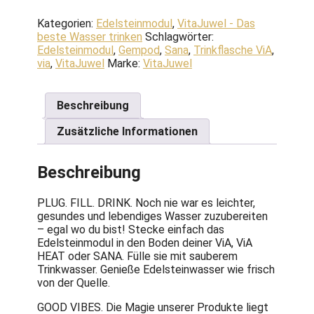
PRANA
Kategorien:
Edelsteinmodul
,
VitaJuwel - Das
Menge
beste Wasser trinken
Schlagwörter:
Edelsteinmodul
,
Gempod
,
Sana
,
Trinkflasche ViA
,
via
,
VitaJuwel
Marke:
VitaJuwel
Beschreibung
Zusätzliche Informationen
Beschreibung
PLUG. FILL. DRINK. Noch nie war es leichter,
gesundes und lebendiges Wasser zuzubereiten
– egal wo du bist! Stecke einfach das
Edelsteinmodul in den Boden deiner ViA, ViA
HEAT oder SANA. Fülle sie mit sauberem
Trinkwasser. Genieße Edelsteinwasser wie frisch
von der Quelle.
GOOD VIBES. Die Magie unserer Produkte liegt