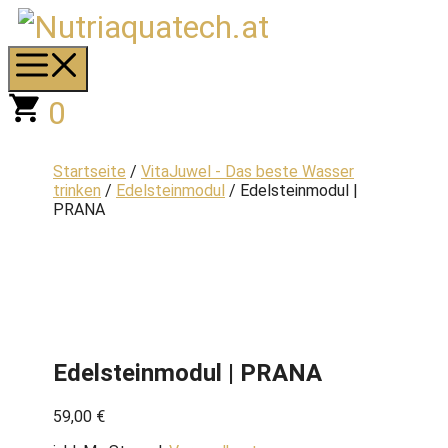
Zum
Inhalt
springen
Menü
0
Startseite
/
VitaJuwel - Das beste Wasser
trinken
/
Edelsteinmodul
/ Edelsteinmodul |
PRANA
Edelsteinmodul | PRANA
59,00
€