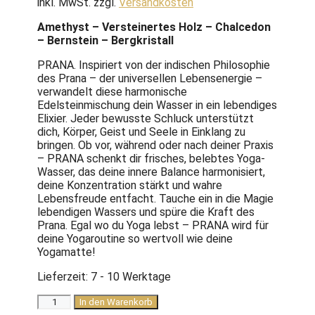
inkl. MwSt.
zzgl.
Versandkosten
Amethyst – Versteinertes Holz – Chalcedon
– Bernstein – Bergkristall
PRANA. Inspiriert von der indischen Philosophie
des Prana – der universellen Lebensenergie –
verwandelt diese harmonische
Edelsteinmischung dein Wasser in ein lebendiges
Elixier. Jeder bewusste Schluck unterstützt
dich, Körper, Geist und Seele in Einklang zu
bringen. Ob vor, während oder nach deiner Praxis
– PRANA schenkt dir frisches, belebtes Yoga-
Wasser, das deine innere Balance harmonisiert,
deine Konzentration stärkt und wahre
Lebensfreude entfacht. Tauche ein in die Magie
lebendigen Wassers und spüre die Kraft des
Prana. Egal wo du Yoga lebst – PRANA wird für
deine Yogaroutine so wertvoll wie deine
Yogamatte!
Lieferzeit:
7 - 10 Werktage
Edelsteinmodul
In den Warenkorb
|