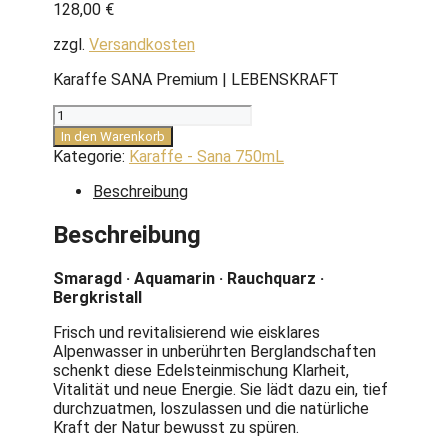
128,00
€
zzgl.
Versandkosten
Karaffe SANA Premium | LEBENSKRAFT
Karaffe
SANA
In den Warenkorb
Premium
Kategorie:
Karaffe - Sana 750mL
|
LEBENSKRAFT
Beschreibung
Menge
Beschreibung
Smaragd · Aquamarin · Rauchquarz ·
Bergkristall
Frisch und revitalisierend wie eisklares
Alpenwasser in unberührten Berglandschaften
schenkt diese Edelsteinmischung Klarheit,
Vitalität und neue Energie. Sie lädt dazu ein, tief
durchzuatmen, loszulassen und die natürliche
Kraft der Natur bewusst zu spüren.