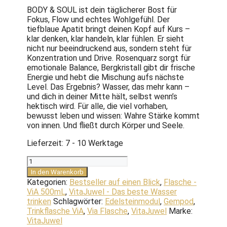
BODY & SOUL ist dein täglicherer Bost für
Fokus, Flow und echtes Wohlgefühl. Der
tiefblaue Apatit bringt deinen Kopf auf Kurs –
klar denken, klar handeln, klar fühlen. Er sieht
nicht nur beeindruckend aus, sondern steht für
Konzentration und Drive. Rosenquarz sorgt für
emotionale Balance, Bergkristall gibt dir frische
Energie und hebt die Mischung aufs nächste
Level. Das Ergebnis? Wasser, das mehr kann –
und dich in deiner Mitte hält, selbst wenn’s
hektisch wird. Für alle, die viel vorhaben,
bewusst leben und wissen: Wahre Stärke kommt
von innen. Und fließt durch Körper und Seele.
Lieferzeit:
7 - 10 Werktage
Trinkflasche
ViA
In den Warenkorb
|
Kategorien:
Bestseller auf einen Blick
,
Flasche -
BODY
ViA 500mL
,
VitaJuwel - Das beste Wasser
&
trinken
Schlagwörter:
Edelsteinmodul
,
Gempod
,
SOUL
Trinkflasche ViA
,
Via Flasche
,
VitaJuwel
Marke:
Menge
VitaJuwel