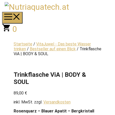
Zum
Inhalt
springen
Menü
0
Startseite
/
VitaJuwel - Das beste Wasser
trinken
/
Bestseller auf einen Blick
/ Trinkflasche
ViA | BODY & SOUL
Trinkflasche ViA | BODY &
SOUL
89,00
€
inkl. MwSt.
zzgl.
Versandkosten
Rosenquarz – Blauer Apatit – Bergkristall