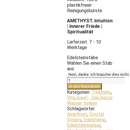
plastikfreier
Reinigungsbürste.
AMETHYST. Intuition
| Innerer Friede |
Spiritualität
Lieferzeit:
7 - 10
Werktage
Edelsteinstäbe
Wählen Sie einen Stab
aus:
Trinkhalm
Crystal
In den Warenkorb
Straw
Kategorien:
Trinkhalm
,
|
VitaJuwel - Das beste
AMETHYST
Wasser trinken
Menge
Schlagwörter:
Amethyst
,
Crystal
Straws
,
Edelsteine
,
Edelsteinwasser
,