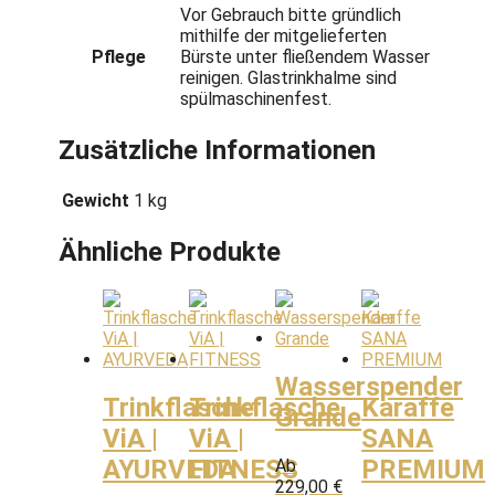
Vor Gebrauch bitte gründlich
mithilfe der mitgelieferten
Pflege
Bürste unter fließendem Wasser
reinigen. Glastrinkhalme sind
spülmaschinenfest.
Zusätzliche Informationen
Gewicht
1 kg
Ähnliche Produkte
Wasserspender
Trinkflasche
Trinkflasche
Karaffe
Grande
ViA |
ViA |
SANA
AYURVEDA
FITNESS
PREMIUM
Ab
229,00
€