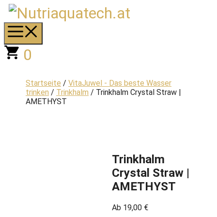
Zum
Inhalt
springen
Menü
0
Startseite
/
VitaJuwel - Das beste Wasser
trinken
/
Trinkhalm
/ Trinkhalm Crystal Straw |
AMETHYST
Trinkhalm
Crystal Straw |
AMETHYST
Ab
19,00
€